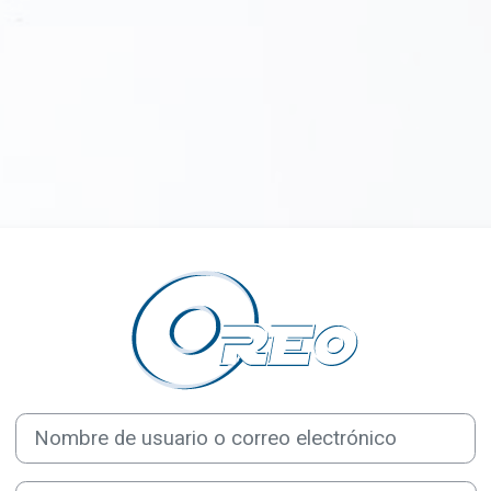
Entrar a OREO P
Saltar a creación de una nueva cuenta
Nombre de usuario o correo electrónico